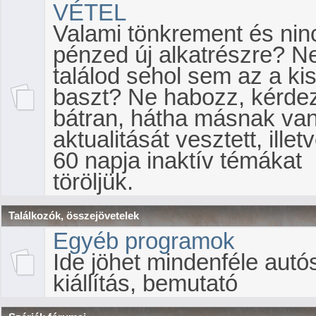
VÉTEL
Valami tönkrement és nin
pénzed új alkatrészre? 
találod sehol sem az a kis
baszt? Ne habozz, kérde
bátran, hátha másnak van
aktualitását vesztett, illet
60 napja inaktív témákat
töröljük.
Találkozók, összejövetelek
Egyéb programok
Ide jöhet mindenféle autó
kiállítás, bemutató