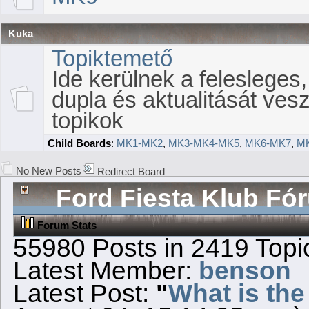
Kuka
Topiktemető
Ide kerülnek a felesleges,
dupla és aktualitását vesz
topikok
Child Boards
:
MK1-MK2
,
MK3-MK4-MK5
,
MK6-MK7
,
M
No New Posts
Redirect Board
Ford Fiesta Klub Fór
Forum Stats
55980 Posts in 2419 Top
Latest Member:
benson
Latest Post:
"
What is the 