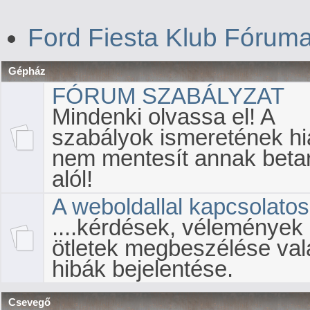
Ford Fiesta Klub Fórum
Gépház
FÓRUM SZABÁLYZAT
Mindenki olvassa el! A
szabályok ismeretének h
nem mentesít annak beta
alól!
A weboldallal kapcsolatos.
....kérdések, vélemények
ötletek megbeszélése val
hibák bejelentése.
Csevegő