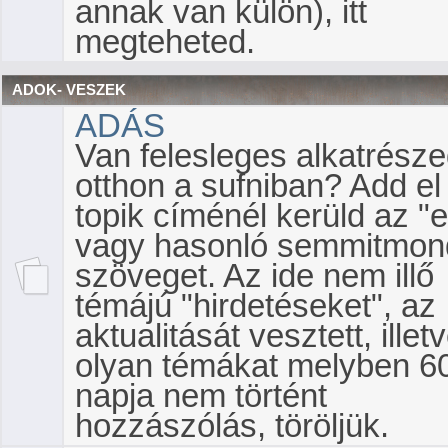
annak van külön), itt
megteheted.
ADOK- VESZEK
ADÁS
Van felesleges alkatrész
otthon a sufniban? Add el i
topik címénél kerüld az "
vagy hasonló semmitmon
szöveget. Az ide nem illő
témájú "hirdetéseket", az
aktualitását vesztett, illet
olyan témákat melyben 6
napja nem történt
hozzászólás, töröljük.