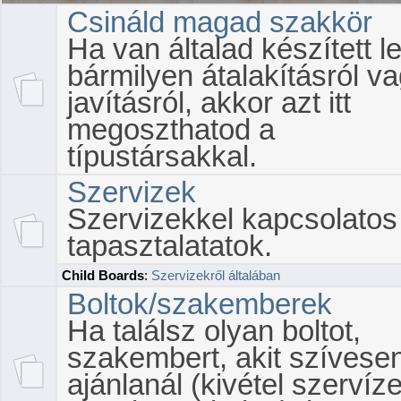
Csináld magad szakkör
Ha van általad készített l
bármilyen átalakításról v
javításról, akkor azt itt
megoszthatod a
típustársakkal.
Szervizek
Szervizekkel kapcsolatos
tapasztalatatok.
Child Boards
:
Szervizekről általában
Boltok/szakemberek
Ha találsz olyan boltot,
szakembert, akit szívese
ajánlanál (kivétel szervíze