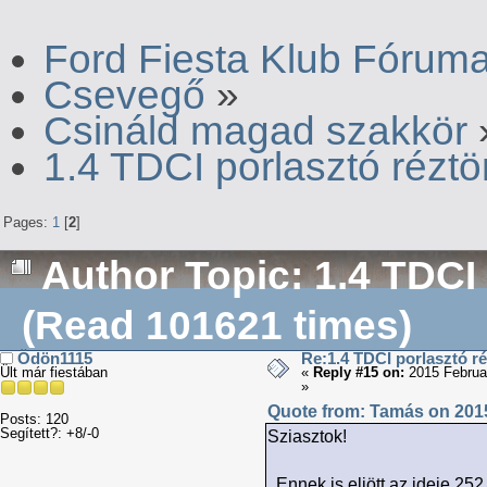
Ford Fiesta Klub Fórum
Csevegő
»
Csináld magad szakkör
1.4 TDCI porlasztó rézt
Pages:
1
[
2
]
Author
Topic: 1.4 TDCI
(Read 101621 times)
Ödön1115
Re:1.4 TDCI porlasztó r
Ült már fiestában
«
Reply #15 on:
2015 Februa
»
Quote from: Tamás on 2015
Posts: 120
Segített?: +8/-0
Sziasztok!
Ennek is eljött az ideje 252