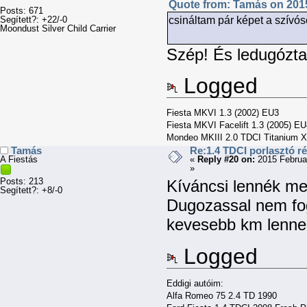
Quote from: Tamás on 2015
Posts: 671
csináltam pár képet a szívós
Segített?: +22/-0
Moondust Silver Child Carrier
Szép! És ledugózta
Logged
Fiesta MKVI 1.3 (2002) EU3
Fiesta MKVI Facelift 1.3 (2005) E
Mondeo MKIII 2.0 TDCI Titanium X
Tamás
Re:1.4 TDCI porlasztó r
A Fiestás
«
Reply #20 on:
2015 Februa
»
Posts: 213
Kíváncsi lennék men
Segített?: +8/-0
Dugozassal nem fo
kevesebb km lenne
Logged
Eddigi autóim:
Alfa Romeo 75 2.4 TD 1990