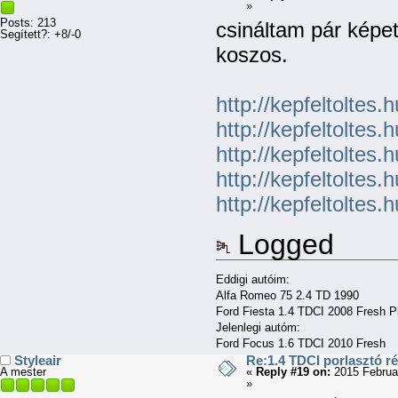
»
Posts: 213
csináltam pár képet
Segített?: +8/-0
koszos.
http://kepfeltolt
http://kepfeltolt
http://kepfeltolt
http://kepfeltolt
http://kepfeltolt
Logged
Eddigi autóim:
Alfa Romeo 75 2.4 TD 1990
Ford Fiesta 1.4 TDCI 2008 Fresh P
Jelenlegi autóm:
Ford Focus 1.6 TDCI 2010 Fresh
Styleair
Re:1.4 TDCI porlasztó r
A mester
«
Reply #19 on:
2015 Februa
»