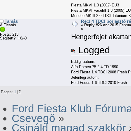
Fiesta MKVI 1.3 (2002) EU3
Fiesta MKVI Facelift 1.3 (2005) E
Mondeo MKIII 2.0 TDCI Titanium X
Tamás
Re:1.4 TDCI porlasztó r
A Fiestás
«
Reply #26 on:
2015 Februa
»
Posts: 213
Hengerfejet akartam 
Segített?: +8/-0
Logged
Eddigi autóim:
Alfa Romeo 75 2.4 TD 1990
Ford Fiesta 1.4 TDCI 2008 Fresh P
Jelenlegi autóm:
Ford Focus 1.6 TDCI 2010 Fresh
Pages:
1
[
2
]
Ford Fiesta Klub Fórum
Csevegő
»
Csináld magad szakkör