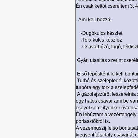
Én csak kettőt cseréltem 3, 
Ami kell hozzá:
-Dugókulcs készlet
-Torx kulcs készlez
-Csavarhúzó, fogó, féktiszt
Gyári utasítás szerint cser
Első lépésként le kell bonta
Turbó és szelepfedél közötti
turbóra egy torx a szelepfedé
A gázolajszűrőt leszerelnia 
egy hatos csavar ami be van 
csövet sem, ilyenkor óvatos
Én lehúztam a vezértengely 
porlasztókról is.
A vezérműszíj felső borítását 
kiegyenlítőtartály csavarját