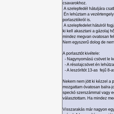
csavarokhoz.
A szelepfedél hátuljára csat
Én lehúztam a vezértengely 
porlasztókról is.
A szelepfedelet hátulról fogj
ki kell akasztani a gázolaj h
mindez megvan ovatosan fel 
Nem egyszerű dolog de nem 
A porlasztót kivétele:
- Nagynyomású csövet le kel
- A résolajcsövet én lehútz
- A leszórítót 13-as fejű 8-a
Nekem nem jött ki kézzel a p
mozgattam óvatosan balra-job
speckó szerszámmal vagy egy
választottam. Ha mindez megva
Visszarakás már nagyon egysz