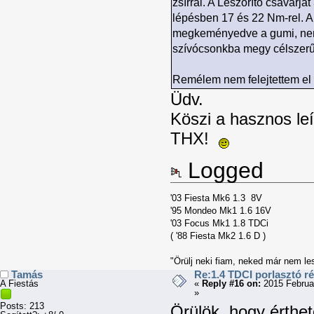
zsírral. A Leszorító csavar
lépésben 17 és 22 Nm-rel. A
megkeményedve a gumi, nem 
szívócsonkba megy célszerű 
Remélem nem felejtettem el 
Üdv.
Köszi a hasznos leí
THX!
Logged
'03 Fiesta Mk6 1.3 8V
'95 Mondeo Mk1 1.6 16V
'03 Focus Mk1 1.8 TDCi
( '88 Fiesta Mk2 1.6 D )
"Örülj neki fiam, neked már nem les
Tamás
Re:1.4 TDCI porlasztó r
A Fiestás
«
Reply #16 on:
2015 Februa
»
Posts: 213
Örülök, hogy érthe