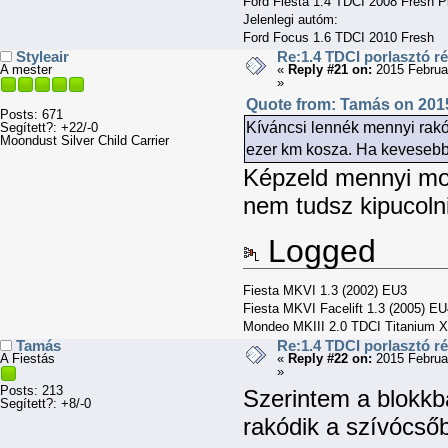
Ford Fiesta 1.4 TDCI 2008 Fresh P
Jelenlegi autóm:
Ford Focus 1.6 TDCI 2010 Fresh
Styleair
Re:1.4 TDCI porlasztó r
A mester
«
Reply #21 on:
2015 Februa
»
Quote from: Tamás on 2015
Posts: 671
Kíváncsi lennék mennyi rakó
Segített?: +22/-0
Moondust Silver Child Carrier
ezer km kosza. Ha keveseb
Képzeld mennyi moc
nem tudsz kipucolni
Logged
Fiesta MKVI 1.3 (2002) EU3
Fiesta MKVI Facelift 1.3 (2005) E
Mondeo MKIII 2.0 TDCI Titanium X
Tamás
Re:1.4 TDCI porlasztó r
A Fiestás
«
Reply #22 on:
2015 Februa
»
Posts: 213
Szerintem a blokkba
Segített?: +8/-0
rakódik a szívócső