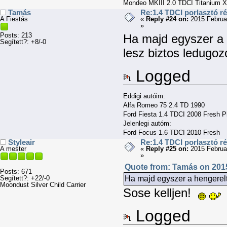
Mondeo MKIII 2.0 TDCI Titanium X
Tamás
Re:1.4 TDCI porlasztó r
A Fiestás
«
Reply #24 on:
2015 Februa
»
Posts: 213
Ha majd egyszer a h
Segített?: +8/-0
lesz biztos ledugo
Logged
Eddigi autóim:
Alfa Romeo 75 2.4 TD 1990
Ford Fiesta 1.4 TDCI 2008 Fresh P
Jelenlegi autóm:
Ford Focus 1.6 TDCI 2010 Fresh
Styleair
Re:1.4 TDCI porlasztó r
A mester
«
Reply #25 on:
2015 Februa
»
Quote from: Tamás on 2015
Posts: 671
Ha majd egyszer a hengerelt 
Segített?: +22/-0
Moondust Silver Child Carrier
Sose kelljen!
Logged