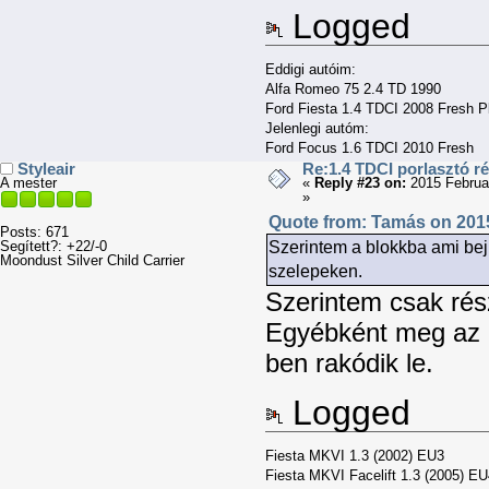
Logged
Eddigi autóim:
Alfa Romeo 75 2.4 TD 1990
Ford Fiesta 1.4 TDCI 2008 Fresh P
Jelenlegi autóm:
Ford Focus 1.6 TDCI 2010 Fresh
Styleair
Re:1.4 TDCI porlasztó r
A mester
«
Reply #23 on:
2015 Februar
»
Quote from: Tamás on 2015
Posts: 671
Szerintem a blokkba ami beju
Segített?: +22/-0
Moondust Silver Child Carrier
szelepeken.
Szerintem csak rés
Egyébként meg az 
ben rakódik le.
Logged
Fiesta MKVI 1.3 (2002) EU3
Fiesta MKVI Facelift 1.3 (2005) E