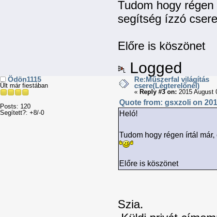
Tudom hogy régen í
segítség ízzó cser
Előre is köszönet
Logged
Ödön1115
Re:Műszerfal világítás
csere(Légterelőnél)
Ült már fiestában
«
Reply #3 on:
2015 August 0
Quote from: gsxzoli on 201
Posts: 120
Segített?: +8/-0
Heló!
Tudom hogy régen írtál már,
Előre is köszönet
Szia.