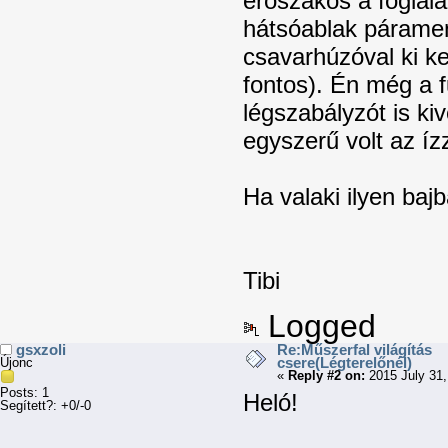
erőszakos a foglala
hátsóablak párame
csavarhúzóval ki kel
fontos). Én még a 
légszabályzót is ki
egyszerű volt az íz
Ha valaki ilyen bajb
Tibi
Logged
gsxzoli
Re:Műszerfal világítás
csere(Légterelőnél)
Újonc
«
Reply #2 on:
2015 July 31,
Posts: 1
Heló!
Segített?: +0/-0