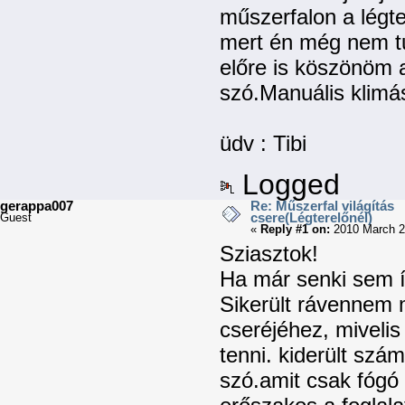
műszerfalon a légte
mert én még nem 
előre is köszönöm 
szó.Manuális klimá
üdv : Tibi
Logged
gerappa007
Re: Műszerfal világítás
csere(Légterelőnél)
Guest
«
Reply #1 on:
2010 March 2
Sziasztok!
Ha már senki sem ír
Sikerült rávennem 
cseréjéhez, mivelis
tenni. kiderült szá
szó.amit csak fógó 