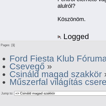
alulról?
Köszönöm.
Logged
Pages: [
1
]
Ford Fiesta Klub Fórum
Csevegő
»
Csináld magad szakkör
Műszerfal világítás cser
Jump to: