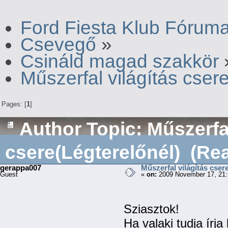
Ford Fiesta Klub Fórum
Csevegő
»
Csináld magad szakkör
Műszerfal világítás cser
Pages: [
1
]
Author
Topic: Műszerfal
csere(Légterelőnél) (Re
gerappa007
Műszerfal világítás cser
Guest
«
on:
2009 November 17, 21:
Sziasztok!
Ha valaki tudja írj