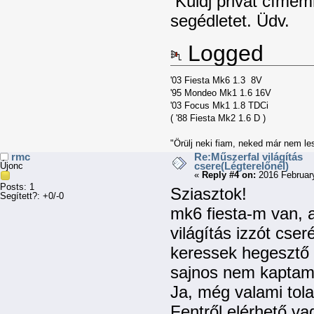
Küldj privát címem
segédletet. Üdv.
Logged
'03 Fiesta Mk6 1.3 8V
'95 Mondeo Mk1 1.6 16V
'03 Focus Mk1 1.8 TDCi
( '88 Fiesta Mk2 1.6 D )
"Örülj neki fiam, neked már nem les
rmc
Re:Műszerfal világítás
csere(Légterelőnél)
Újonc
«
Reply #4 on:
2016 February
Posts: 1
Sziasztok!
Segített?: +0/-0
mk6 fiesta-m van, a
világítás izzót cser
keressek hegesztő 
sajnos nem kaptam 
Ja, még valami tol
Fentről elérhető v