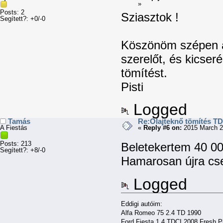
»
Posts: 2
Sziasztok !
Segített?: +0/-0
Köszönöm szépen a
szerelőt, és kicseré
tömítést.
Pisti
Logged
Tamás
Re:Olajteknő tömítés TD
A Fiestás
«
Reply #6 on:
2015 March 2
Posts: 213
Beletekertem 40 000
Segített?: +8/-0
Hamarosan újra cser
Logged
Eddigi autóim:
Alfa Romeo 75 2.4 TD 1990
Ford Fiesta 1.4 TDCI 2008 Fresh P