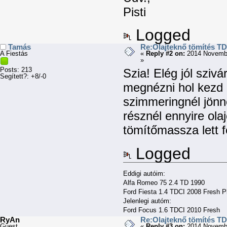
Pisti
Logged
Tamás
Re:Olajteknő tömítés TD
A Fiestás
«
Reply #2 on:
2014 Novembe
»
Posts: 213
Szia! Elég jól szivár
Segített?: +8/-0
megnézni hol kezd 
szimmeringnél jönne
résznél ennyire ola
tömítőmassza lett f
Logged
Eddigi autóim:
Alfa Romeo 75 2.4 TD 1990
Ford Fiesta 1.4 TDCI 2008 Fresh P
Jelenlegi autóm:
Ford Focus 1.6 TDCI 2010 Fresh
RyAn
Re:Olajteknő tömítés TD
Guest
«
Reply #3 on:
2014 Novembe