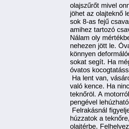
olajszűrőt mivel on
jöhet az olajteknő 
sok 8-as fejű csava
amihez tartozó csav
Nálam oly mértékbe
nehezen jött le. Ó
könnyen deformálód
sokat segít. Ha mé
óvatos kocogtatássa
Ha lent van, vásáro
való kence. Ha nin
teknőröl. A motorró
pengével lehúzható
Felrakásnál figyelj
húzzatok a teknőre,
olajtérbe. Felhely