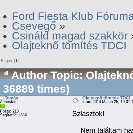
Ford Fiesta Klub Fórum
Csevegő
»
Csináld magad szakkör
Olajteknő tömítés TDCI
Pages: [
1
]
Author
Topic: Olajtekn
36889 times)
Tamás
Olajteknő tömítés TDCI
A Fiestás
«
on:
2014 March 25, 19:01:
Posts: 213
Sziasztok!
Segített?: +8/-0
Nem találtam haso