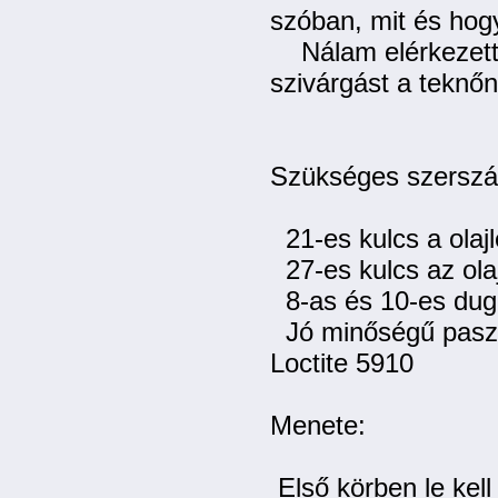
szóban, mit és hog
Nálam elérkezett a
szivárgást a teknő
Szükséges szerszá
21-es kulcs a olaj
27-es kulcs az ola
8-as és 10-es dug
Jó minőségű paszt
Loctite 5910
Menete:
Első körben le kell