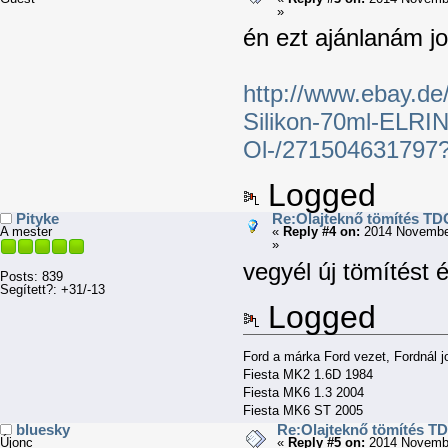
»
én ezt ajánlanám jo
http://www.ebay.d
Silikon-70ml-ELRI
Ol-/271504631797?
Logged
Pityke
Re:Olajteknő tömítés TD
A mester
«
Reply #4 on:
2014 November
»
vegyél új tömítést é
Posts: 839
Segített?: +31/-13
Logged
Ford a márka Ford vezet, Fordnál j
Fiesta MK2 1.6D 1984
Fiesta MK6 1.3 2004
Fiesta MK6 ST 2005
bluesky
Re:Olajteknő tömítés TD
Újonc
«
Reply #5 on:
2014 Novembe