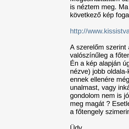
is néztem meg. Ma 
következő kép foga
http://www.kissistva
A szerelőm szerint
valószínűleg a főten
Én a kép alapján ú
nézve) jobb oldala-
ennek ellenére még
unalmast, vagy ink
gondolom nem is jó
meg magát ? Esetle
a főtengely szimeri
Üdv.,