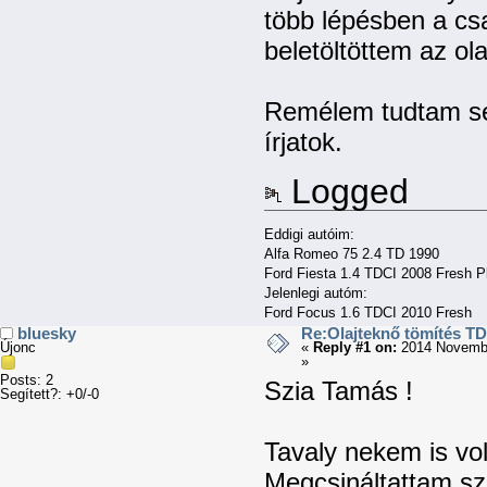
több lépésben a csa
beletöltöttem az ola
Remélem tudtam se
írjatok.
Logged
Eddigi autóim:
Alfa Romeo 75 2.4 TD 1990
Ford Fiesta 1.4 TDCI 2008 Fresh P
Jelenlegi autóm:
Ford Focus 1.6 TDCI 2010 Fresh
bluesky
Re:Olajteknő tömítés TD
Újonc
«
Reply #1 on:
2014 Novembe
»
Posts: 2
Szia Tamás !
Segített?: +0/-0
Tavaly nekem is vol
Megcsináltattam sze