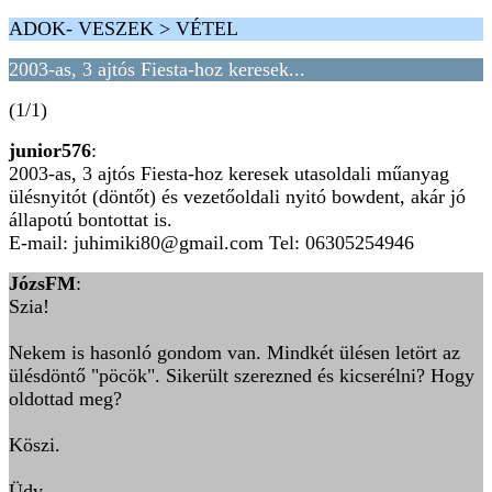
ADOK- VESZEK > VÉTEL
2003-as, 3 ajtós Fiesta-hoz keresek...
(1/1)
junior576
:
2003-as, 3 ajtós Fiesta-hoz keresek utasoldali műanyag
ülésnyitót (döntőt) és vezetőoldali nyitó bowdent, akár jó
állapotú bontottat is.
E-mail: juhimiki80@gmail.com Tel: 06305254946
JózsFM
:
Szia!
Nekem is hasonló gondom van. Mindkét ülésen letört az
ülésdöntő "pöcök". Sikerült szerezned és kicserélni? Hogy
oldottad meg?
Köszi.
Üdv,