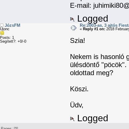
E-mail: juhimiki80
Logged
JózsFM
Re:2003-as, 3 ajtós Fiest
Újonc
«
Reply #1 on:
2018 February
Posts: 1
Szia!
Segített?: +0/-0
Nekem is hasonló g
ülésdöntő "pöcök". 
oldottad meg?
Köszi.
Üdv,
Logged
Pages: [
1
]