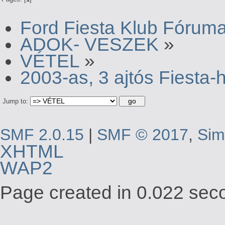
Ford Fiesta Klub Fórum
ADOK- VESZEK
»
VÉTEL
»
2003-as, 3 ajtós Fiesta-
Jump to:
SMF 2.0.15
|
SMF © 2017
,
Sim
XHTML
WAP2
Page created in 0.022 seco