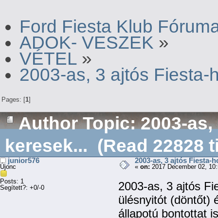
Ford Fiesta Klub Fórum
ADOK- VESZEK
»
VÉTEL
»
2003-as, 3 ajtós Fiesta-
Pages: [
1
]
Author
Topic: 2003-as, 
keresek... (Read 22828 t
junior576
2003-as, 3 ajtós Fiesta-h
Újonc
«
on:
2017 December 02, 10:
Posts: 1
2003-as, 3 ajtós F
Segített?: +0/-0
ülésnyitót (döntőt) 
állapotú bontottat is