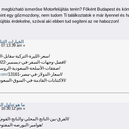
) megbízható ismerőse Motorfelújítás terén? Főként Budapest és kö
 mint egy gőzmozdony, nem tudom Ti találkoztatok e már ilyennel és h
jítás érdekelne, szóval aki ebben tud segíteni az ne habozzon!
الخيارات الثن
 07:13:39 am »
سعر-الليرة-التركية-مقابل-الدينار-الكو/
افضل-وجهات-السفر-في-ديسمبر-2022/
صفقات-الأسلحة-السعودية-الروسية/
.com/
اسعار-الدولار-في-مصر-13161/
الاكتتابات-القادمة-في-السوق-السعودي-2022/
ما هو تداول الخ
 16:30:12 pm »
/
الفرق-بين-الناتج-المحلي-والناتج-القوم/
هوامير-البورصه-المفتوحه/