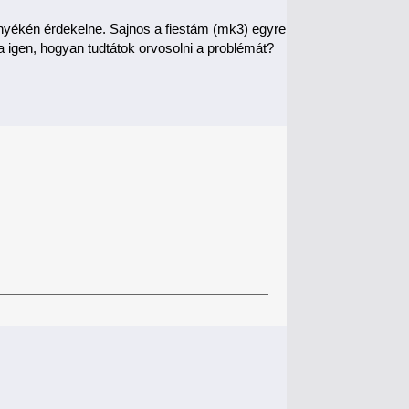
rnyékén érdekelne. Sajnos a fiestám (mk3) egyre
a igen, hogyan tudtátok orvosolni a problémát?