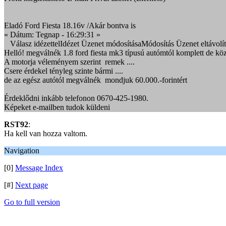
Eladó Ford Fiesta 18.16v /Akár bontva is
« Dátum: Tegnap - 16:29:31 »
Válasz idézettelIdézet Üzenet módosításaMódosítás Üzenet eltávolít
Helló! megválnék 1.8 ford fiesta mk3 típusú autómtól komplett de kö
A motorja véleményem szerint remek ....
Csere érdekel tényleg szinte bármi ....
de az egész autótól megválnék mondjuk 60.000.-forintért
Érdeklődni inkább telefonon 0670-425-1980.
Képeket e-mailben tudok küldeni
RST92
:
Ha kell van hozza valtom.
Navigation
[0]
Message Index
[#]
Next page
Go to full version