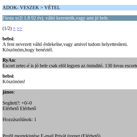
ADOK- VESZEK > VÉTEL
Fiesta xr2i 1.8 92 évj. váltó kerestetik,vagy ami jó bele.
(1/2)
>
>>
bebsi
:
A fent nevezett váltó érdekelne,vagy amivel tudom helyettesíteni.
Köszönöm,hogy benéztél.
RyAn
:
Escort zetec-é is jó bele csak elöl legyen az öninditó. 130 lovas escor
bebsi
:
Köszönöm!
jános
:
Segített?: +0/-0
Elérhető Elérhető
Hozzászólások: 1
Profil megtekintése E-mail Privát üzenet (Elérhető)