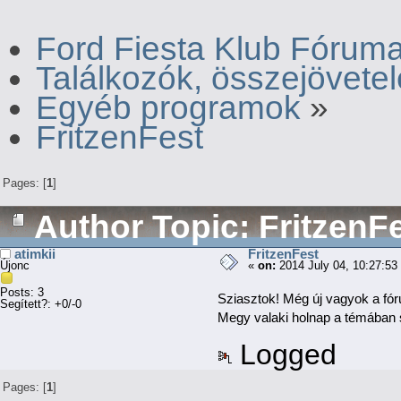
Ford Fiesta Klub Fórum
Találkozók, összejövete
Egyéb programok
»
FritzenFest
Pages: [
1
]
Author
Topic: FritzenF
atimkii
FritzenFest
Újonc
«
on:
2014 July 04, 10:27:53
Posts: 3
Sziasztok! Még új vagyok a fór
Segített?: +0/-0
Megy valaki holnap a témában
Logged
Pages: [
1
]