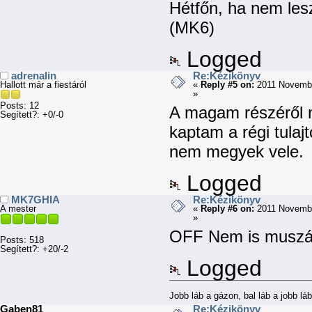
Hétfőn, ha nem le
(MK6)
Logged
adrenalin
Re:Kézikönyv
Hallott már a fiestáról
«
Reply #5 on:
2011 Novembe
»
Posts: 12
A magam részéről 
Segített?: +0/-0
kaptam a régi tulaj
nem megyek vele.
Logged
MK7GHIA
Re:Kézikönyv
A mester
«
Reply #6 on:
2011 Novembe
»
OFF Nem is muszáj 
Posts: 518
Segített?: +20/-2
Logged
Jobb láb a gázon, bal láb a jobb láb
Gaben81
Re:Kézikönyv