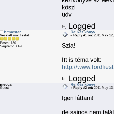
kézikönyve az elekt
köszi
üdv
Logged
bitmester
Re:Kézikönyv
Vezetett már fiestát
«
Reply #1 on:
2011 May 12,
Posts: 180
Szia!
Segített?: +1/-0
Itt is téma volt:
http://www.fordfie
Logged
mecca
Re:Kézikönyv
Guest
«
Reply #2 on:
2011 May 13,
Igen láttam!
de sajnos nem talál