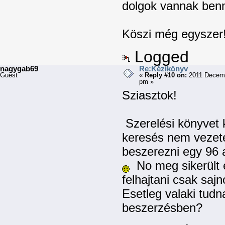
dolgok vannak ben
Köszi még egysze
Logged
nagygab69
Re:Kézikönyv
Guest
«
Reply #10 on:
2011 Decemb
pm »
Sziasztok!
Szerelési könyvet 
keresés nem vezete
beszerezni egy 96 a
No meg sikerült e
felhajtani csak sajn
Esetleg valaki tudn
beszerzésben?