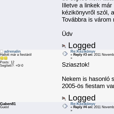
Illetve a linkek m
kézikönyvről szól,
Továbbra is várom 
Üdv
Logged
adrenalin
Re:Kézikönyv
Hallott már a fiestáról
«
Reply #3 on:
2011 Novembe
»
Posts: 12
Sziasztok!
Segített?: +0/-0
Nekem is hasonló 
2005-ös fiestam v
Logged
Gaben81
Re:Kézikönyv
Guest
«
Reply #4 on:
2011 Novembe
»