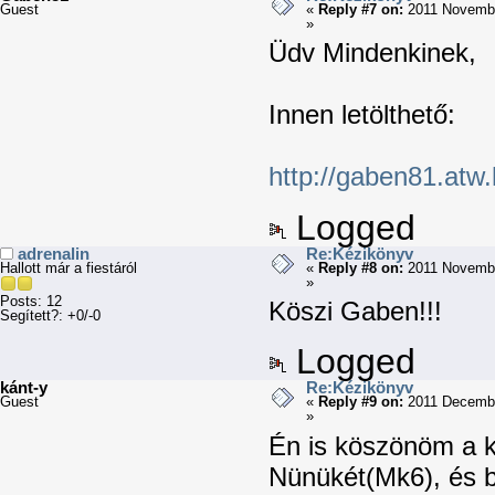
Guest
«
Reply #7 on:
2011 Novembe
»
Üdv Mindenkinek,
Innen letölthető:
http://gaben81.atw.
Logged
adrenalin
Re:Kézikönyv
Hallott már a fiestáról
«
Reply #8 on:
2011 Novembe
»
Posts: 12
Köszi Gaben!!!
Segített?: +0/-0
Logged
kánt-y
Re:Kézikönyv
Guest
«
Reply #9 on:
2011 Decembe
»
Én is köszönöm a k
Nünükét(Mk6), és b