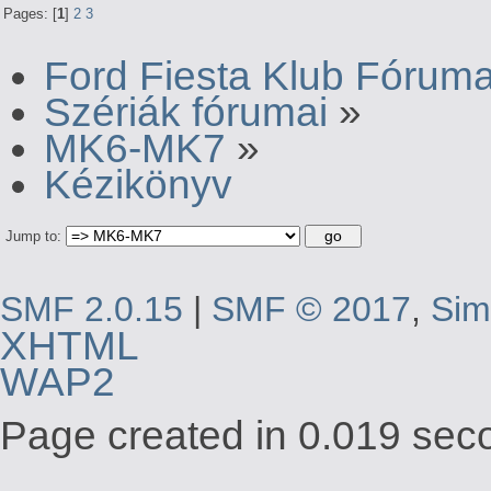
Pages: [
1
]
2
3
Ford Fiesta Klub Fórum
Szériák fórumai
»
MK6-MK7
»
Kézikönyv
Jump to:
SMF 2.0.15
|
SMF © 2017
,
Sim
XHTML
WAP2
Page created in 0.019 seco