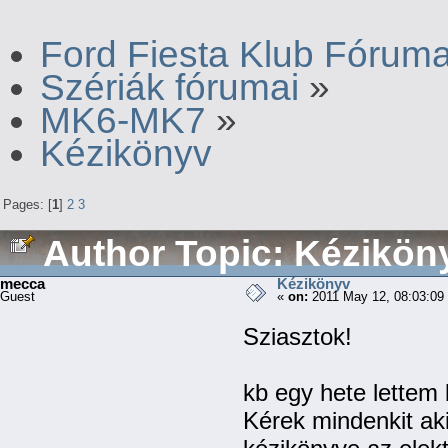
Ford Fiesta Klub Fórum
Szériák fórumai
»
MK6-MK7
»
Kézikönyv
Pages: [
1
]
2
3
Author
Topic: Kézikön
mecca
Kézikönyv
Guest
«
on:
2011 May 12, 08:03:09
Sziasztok!
kb egy hete lettem b
Kérek mindenkit ak