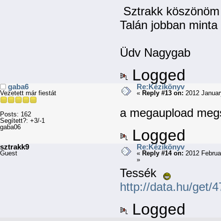
Sztrakk köszönöm a
Talán jobban minta c
Üdv Nagygab
Logged
gaba6
Re:Kézikönyv
Vezetett már fiestát
«
Reply #13 on:
2012 January
a megaupload meg
Posts: 162
Segített?: +3/-1
gaba06
Logged
sztrakk9
Re:Kézikönyv
Guest
«
Reply #14 on:
2012 Februa
»
Tessék
http://data.hu/get/
Logged