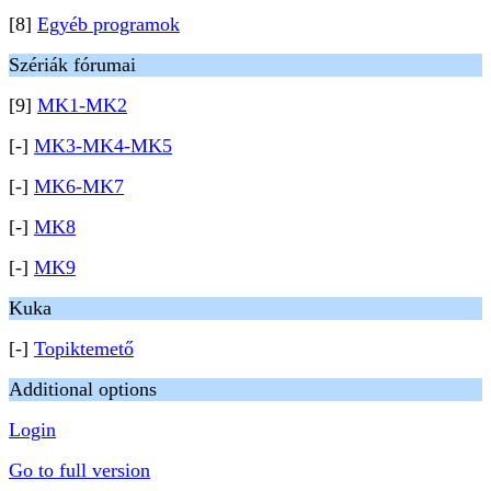
[8]
Egyéb programok
Szériák fórumai
[9]
MK1-MK2
[-]
MK3-MK4-MK5
[-]
MK6-MK7
[-]
MK8
[-]
MK9
Kuka
[-]
Topiktemető
Additional options
Login
Go to full version