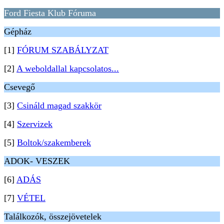
Ford Fiesta Klub Fóruma
Gépház
[1]
FÓRUM SZABÁLYZAT
[2]
A weboldallal kapcsolatos...
Csevegő
[3]
Csináld magad szakkör
[4]
Szervizek
[5]
Boltok/szakemberek
ADOK- VESZEK
[6]
ADÁS
[7]
VÉTEL
Találkozók, összejövetelek